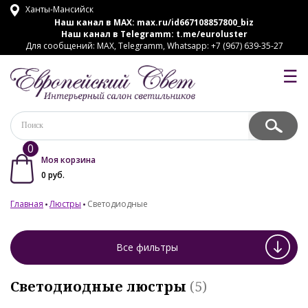
Ханты-Мансийск
Наш канал в MAX:
max.ru/id667108857800_biz
Наш канал в Telegramm:
t.me/euroluster
Для сообщений: MAX, Telegramm, Whatsapp: +7 (967) 639-35-27
☰
0
Моя корзина
0
руб.
Главная
Люстры
Светодиодные
Все фильтры
Светодиодные люстры
(5)