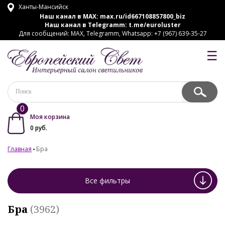
Ханты-Мансийск
Наш канал в MAX:
max.ru/id667108857800_biz
Наш канал в Telegramm:
t.me/euroluster
Для сообщений: MAX, Telegramm, Whatsapp: +7 (967) 639-35-27
☰
0
Моя корзина
0
руб.
Главная
Бра
Все фильтры
Бра
(3962)