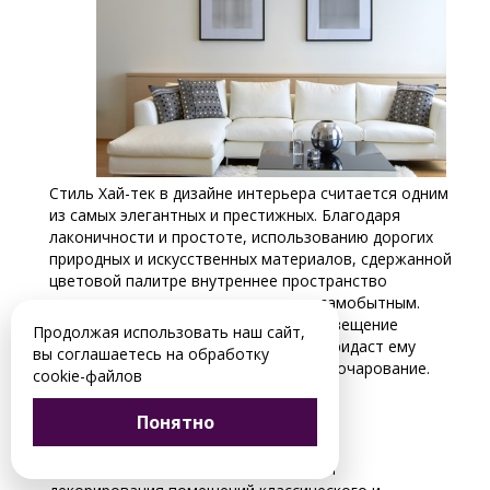
Стиль Хай-тек в дизайне интерьера считается одним
из самых элегантных и престижных. Благодаря
лаконичности и простоте, использованию дорогих
природных и искусственных материалов, сдержанной
цветовой палитре внутреннее пространство
комнаты выглядит оригинальным и самобытным.
Люстра в стиле Хай-тек обеспечит освещение
Продолжая использовать наш сайт,
внутреннего пространства, а также придаст ему
вы соглашаетесь на обработку
своеобразие, органичность и особое очарование.
cookie-файлов
Особенности стиля
Понятно
Люстры
Хай-тек часто применяют для