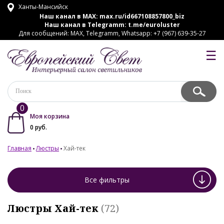
Ханты-Мансийск
Наш канал в MAX:
max.ru/id667108857800_biz
Наш канал в Telegramm:
t.me/euroluster
Для сообщений: MAX, Telegramm, Whatsapp: +7 (967) 639-35-27
☰
0
Моя корзина
0
руб.
Главная
Люстры
Хай-тек
Все фильтры
Люстры Хай-тек
(72)