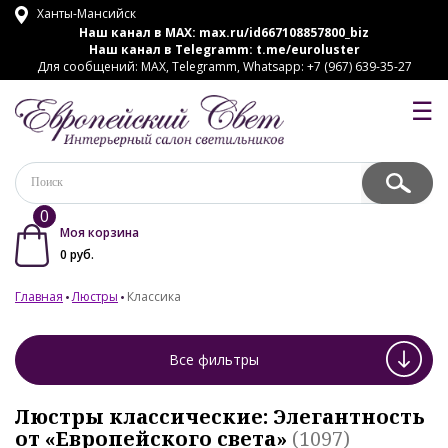
Ханты-Мансийск
Наш канал в MAX:
max.ru/id667108857800_biz
Наш канал в Telegramm:
t.me/euroluster
Для сообщений: MAX, Telegramm, Whatsapp: +7 (967) 639-35-27
☰
0
Моя корзина
0
руб.
Главная
Люстры
Классика
Все фильтры
Люстры классические: Элегантность
от «Европейского света»
(1097)