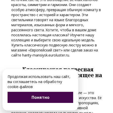
красоты, симметрии и гармонии. Они создают
особую атмосферу, превращая обычную комнату в
пространство с историей и характером. Эти
светильники говорят на языке благородных
материалов, изысканных форм и мягкого,
рассеянного света. Хотите, чтобы в вашем доме
поселилась настоящая классика? Изучите нашу
коллекцию и выберите свою идеальную модель.
Купить классическую подвесную люстру можно в
магазине «Европейский свет» или сделав заказ на
сайте hanty-mansiysk.euroluster.ru.
Классическая подвесная
люстра: Искусство, висящее на
Продолжая использовать наш сайт,
потолке
вы соглашаетесь на обработку
cookie-файлов
Подвесная люстра в классическом стиле — это
Понятно
возвращение к истокам интерьерного искусства. Её
философия строится на безупречных пропорциях,
натуральности материалов и декоративной
роскоши, которая никогда не выходит из моды.