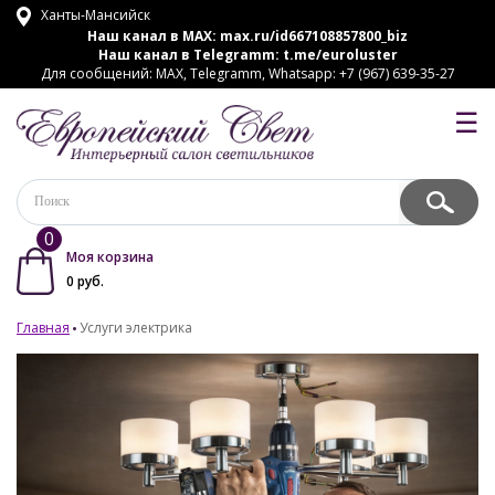
Ханты-Мансийск
Наш канал в MAX:
max.ru/id667108857800_biz
Наш канал в Telegramm:
t.me/euroluster
Для сообщений: MAX, Telegramm, Whatsapp: +7 (967) 639-35-27
☰
0
Моя корзина
0
руб.
Главная
Услуги электрика