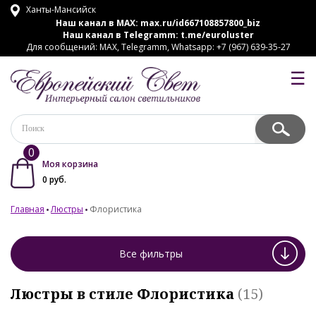
Ханты-Мансийск
Наш канал в MAX:
max.ru/id667108857800_biz
Наш канал в Telegramm:
t.me/euroluster
Для сообщений: MAX, Telegramm, Whatsapp: +7 (967) 639-35-27
☰
0
Моя корзина
0
руб.
Главная
Люстры
Флористика
Все фильтры
Люстры в стиле Флористика
(15)