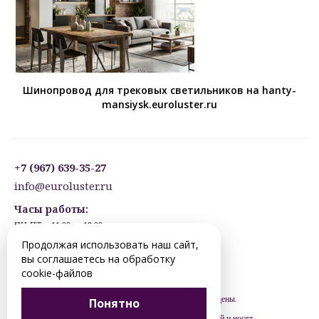
Шинопровод для трековых светильников на hanty-
mansiysk.euroluster.ru
+7 (967) 639-35-27
info@euroluster.ru
Часы работы:
ПН-ПТ: с 11:00 до 19:00
СБ: с 12:30 до 17:30
Продолжая использовать наш сайт,
ВС: ВЫХОДНОЙ
вы соглашаетесь на обработку
Предварительная запись.
cookie-файлов
© 2012-2026 hanty-mansiysk.euroluster.ru. Все права защищены.
Понятно
Цены, указанные на сайте, не являются публичной офертой и носят