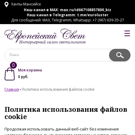
Ханты-Мансийск
Наш канал в MAX:
max.ru/id667108857800_biz
Наш канал в Telegramm:
t.me/euroluster
Для сообщений: MAX, Telegramm, Whatsapp: +7 (967) 639-35-27
☰
0
Моя корзина
0
руб.
Главная
Политика использования файлов cookie
Политика использования файлов
cookie
Продолжая использовать данный веб-сайт без изменения
настроек браузера, вы выражаете согласие на использование