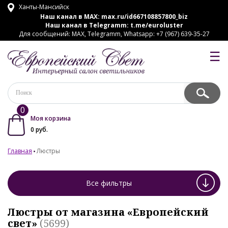
Ханты-Мансийск
Наш канал в MAX:
max.ru/id667108857800_biz
Наш канал в Telegramm:
t.me/euroluster
Для сообщений: MAX, Telegramm, Whatsapp: +7 (967) 639-35-27
☰
0
Моя корзина
0
руб.
Главная
Люстры
Все фильтры
Люстры от магазина «Европейский
свет»
(5699)