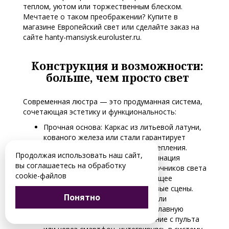
теплом, уютом или торжественным блеском.
Мечтаете о таком преображении? Купите в
магазине Европейский свет или сделайте заказ на
сайте hanty-mansiysk.euroluster.ru.
Конструкция и возможности:
больше, чем просто свет
Современная люстра — это продуманная система,
сочетающая эстетику и функциональность:
Прочная основа: Каркас из литьевой латуни,
кованого железа или стали гарантирует
долговечность и надежность крепления.
Продолжая использовать наш сайт,
Эффективное освещение: Комбинация
вы соглашаетесь на обработку
направленных и рассеянных источников света
cookie-файлов
позволяет создать как яркое общее
освещение, так и уютные световые сцены.
Понятно
Умное управление: Многие модели
поддерживают диммирование (плавную
регулировку яркости) и управление с пульта