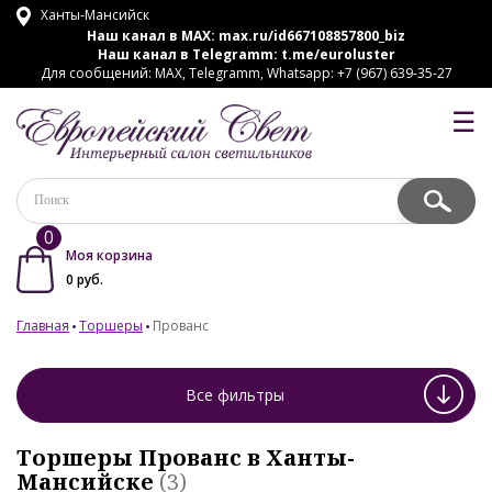
Ханты-Мансийск
Наш канал в MAX:
max.ru/id667108857800_biz
Наш канал в Telegramm:
t.me/euroluster
Для сообщений: MAX, Telegramm, Whatsapp: +7 (967) 639-35-27
☰
0
Моя корзина
0
руб.
Главная
Торшеры
Прованс
Все фильтры
Торшеры Прованс в Ханты-
Мансийске
(3)