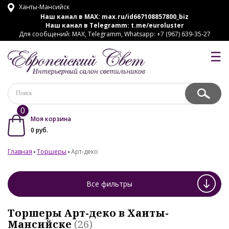
Ханты-Мансийск
Наш канал в MAX:
max.ru/id667108857800_biz
Наш канал в Telegramm:
t.me/euroluster
Для сообщений: MAX, Telegramm, Whatsapp: +7 (967) 639-35-27
☰
0
Моя корзина
0
руб.
Главная
Торшеры
Арт-деко
Все фильтры
Торшеры Арт-деко в Ханты-
Мансийске
(26)