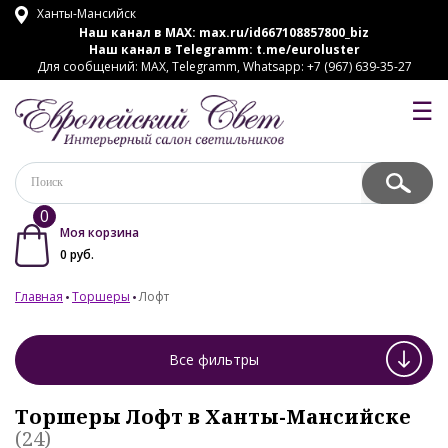
Ханты-Мансийск
Наш канал в MAX:
max.ru/id667108857800_biz
Наш канал в Telegramm:
t.me/euroluster
Для сообщений: MAX, Telegramm, Whatsapp: +7 (967) 639-35-27
☰
0
Моя корзина
0
руб.
Главная
Торшеры
Лофт
Все фильтры
Торшеры Лофт в Ханты-Мансийске
(24)