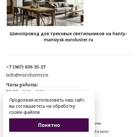
Шинопровод для трековых светильников на hanty-
mansiysk.euroluster.ru
+7 (967) 639-35-27
info@euroluster.ru
Часы работы:
ПН-ПТ: с 11:00 до 19:00
СБ: с 12:30 до 17:30
Продолжая использовать наш сайт,
ВС: ВЫХОДНОЙ
вы соглашаетесь на обработку
Предварительная запись.
cookie-файлов
© 2012-2026 hanty-mansiysk.euroluster.ru. Все права защищены.
Понятно
Цены, указанные на сайте, не являются публичной офертой и носят
рекомендательный характер (ст. 435 ГК РФ).