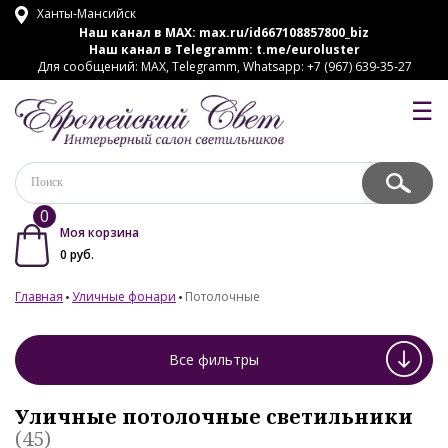
Ханты-Мансийск
Наш канал в MAX:
max.ru/id667108857800_biz
Наш канал в Telegramm:
t.me/euroluster
Для сообщений: MAX, Telegramm, Whatsapp: +7 (967) 639-35-27
☰
0
Моя корзина
0
руб.
Главная
Уличные фонари
Потолочные
Все фильтры
Уличные потолочные светильники
(45)