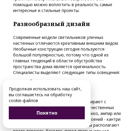
помощью можно воплотить в реальность самые
интересные и стильные проекты.
Разнообразный дизайн
Современные модели светильников уличных
настенных отличаются креативным внешним видом.
Необычные конструкции сегодня пользуются
большой популярностью, потому что одной из
главных тенденций в области обустройства
пространства дома является оригинальность.
Специалисты выделяют следующие типы освещения:
рабочее;
мягкое;
Продолжая использовать наш сайт,
для конкретных элементов.
вы соглашаетесь на обработку
cookie-файлов
Светильники уличные настенные подбирают с
учетом облика всего здания. Для величественных
Понятно
домов подойдет вариант в стиле барокко, ампир или
классика, а для уютных небольших строений - кантри
или прованс. Осветительные элементы располагают
возле дорожек, беседок, перед дверью или над