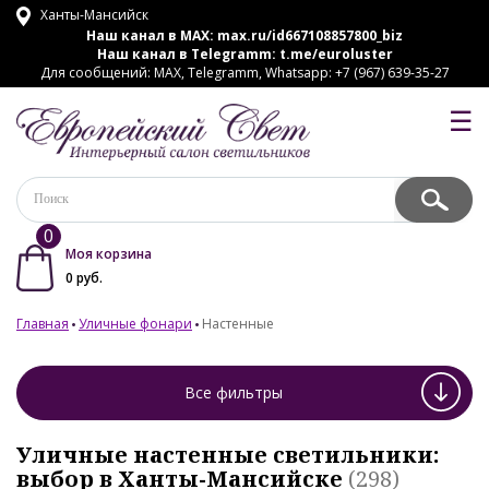
Ханты-Мансийск
Наш канал в MAX:
max.ru/id667108857800_biz
Наш канал в Telegramm:
t.me/euroluster
Для сообщений: MAX, Telegramm, Whatsapp: +7 (967) 639-35-27
☰
0
Моя корзина
0
руб.
Главная
Уличные фонари
Настенные
Все фильтры
Уличные настенные светильники:
выбор в Ханты-Мансийске
(298)