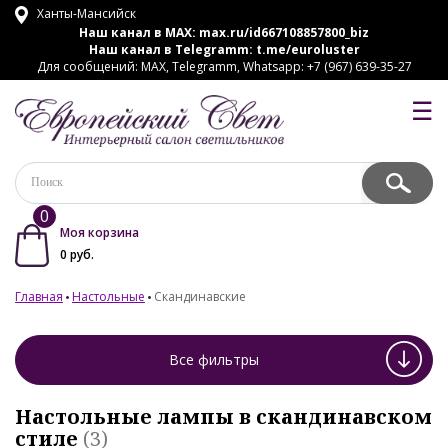
Ханты-Мансийск
Наш канал в MAX:
max.ru/id667108857800_biz
Наш канал в Telegramm:
t.me/euroluster
Для сообщений: MAX, Telegramm, Whatsapp: +7 (967) 639-35-27
☰
0
Моя корзина
0
руб.
Главная
Настольные
Скандинавские
Все фильтры
Настольные лампы в скандинавском
стиле
(3)