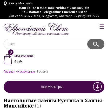
Ханты-Мансийск
Наш канал в MAX:
max.ru/id667108857800_biz
Наш канал в Telegramm:
t.me/euroluster
Для сообщений: MAX, Telegramm, Whatsapp: +7 (967) 639-35-27
☰
0
Моя корзина
0
руб.
Главная
Настольные
Рустика
Все фильтры
Настольные лампы Рустика в Ханты-
Мансийске
(1)