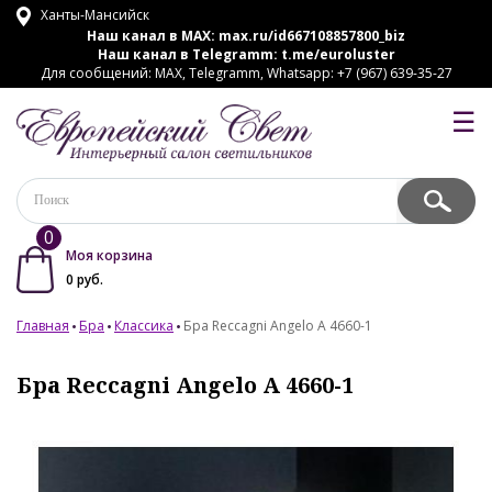
Ханты-Мансийск
Наш канал в MAX:
max.ru/id667108857800_biz
Наш канал в Telegramm:
t.me/euroluster
Для сообщений: MAX, Telegramm, Whatsapp: +7 (967) 639-35-27
☰
0
Моя корзина
0
руб.
Главная
Бра
Классика
Бра Reccagni Angelo A 4660-1
Бра Reccagni Angelo A 4660-1