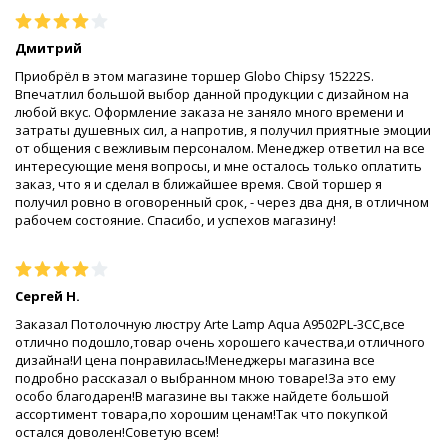
Дмитрий
Приобрёл в этом магазине торшер Globo Chipsy 15222S.
Впечатлил большой выбор данной продукции с дизайном на
любой вкус. Оформление заказа не заняло много времени и
затраты душевных сил, а напротив, я получил приятные эмоции
от общения с вежливым персоналом. Менеджер ответил на все
интересующие меня вопросы, и мне осталось только оплатить
заказ, что я и сделал в ближайшее время. Свой торшер я
получил ровно в оговоренный срок, - через два дня, в отличном
рабочем состояние. Спасибо, и успехов магазину!
Сергей Н.
Заказал Потолочную люстру Arte Lamp Aqua A9502PL-3CC,все
отлично подошло,товар очень хорошего качества,и отличного
дизайна!И цена понравилась!Менеджеры магазина все
подробно рассказал о выбранном мною товаре!За это ему
особо благодарен!В магазине вы также найдете большой
ассортимент товара,по хорошим ценам!Так что покупкой
остался доволен!Советую всем!