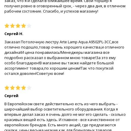
заказ, что я и сделал в ближайшее время. Свой торшер я
получил ровно в оговоренный срок, - через два дня, в отличном
рабочем состояние. Спасибо, и успехов магазину!
Сергей Н.
Заказал Потолочную люстру Arte Lamp Aqua A9502PL-3CC,все
отлично подошло,товар очень хорошего качества,и отличного
дизайна!И цена понравилась!Менеджеры магазина все
подробно рассказал о выбранном мною товаре!За это ему
особо благодарен!В магазине вы также найдете большой
ассортимент товара,по хорошим ценам!Так что покупкой
остался доволен!Советую всем!
Сергей
В Европейском свете действительно есть из чего выбрать -
широчайший выбор осветительного оборудования. Когда я
впервые делал заказ я очень долго не мог его сделать - сколько
красивых вещей есть здесь. И главное - все качественное от
европейских брендов. Есть много акций, где предлагаются
скидки, цены весьма низкие как для брендовых товаров.