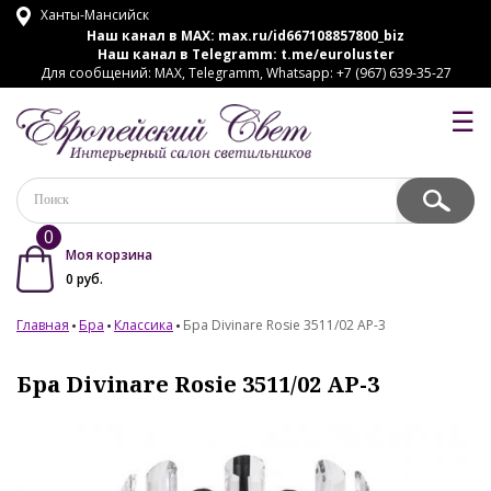
Ханты-Мансийск
Наш канал в MAX:
max.ru/id667108857800_biz
Наш канал в Telegramm:
t.me/euroluster
Для сообщений: MAX, Telegramm, Whatsapp: +7 (967) 639-35-27
☰
0
Моя корзина
0
руб.
Главная
Бра
Классика
Бра Divinare Rosie 3511/02 AP-3
Бра Divinare Rosie 3511/02 AP-3