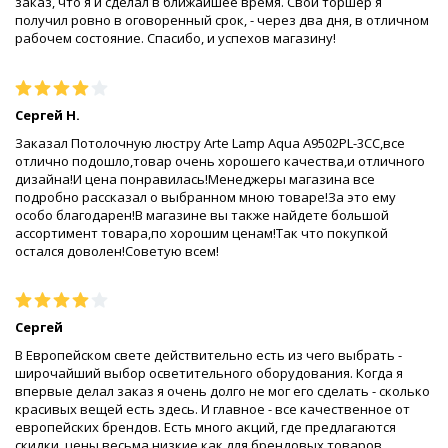
заказ, что я и сделал в ближайшее время. Свой торшер я
получил ровно в оговоренный срок, - через два дня, в отличном
рабочем состояние. Спасибо, и успехов магазину!
Сергей Н.
Заказал Потолочную люстру Arte Lamp Aqua A9502PL-3CC,все
отлично подошло,товар очень хорошего качества,и отличного
дизайна!И цена понравилась!Менеджеры магазина все
подробно рассказал о выбранном мною товаре!За это ему
особо благодарен!В магазине вы также найдете большой
ассортимент товара,по хорошим ценам!Так что покупкой
остался доволен!Советую всем!
Сергей
В Европейском свете действительно есть из чего выбрать -
широчайший выбор осветительного оборудования. Когда я
впервые делал заказ я очень долго не мог его сделать - сколько
красивых вещей есть здесь. И главное - все качественное от
европейских брендов. Есть много акций, где предлагаются
скидки, цены весьма низкие как для брендовых товаров.