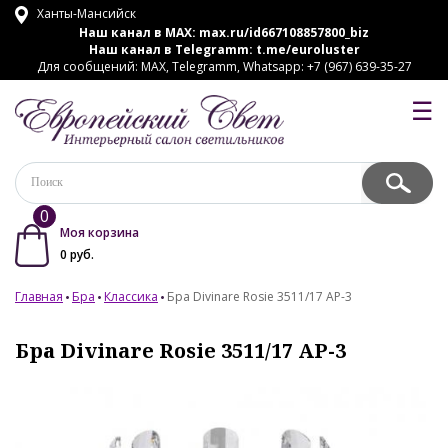
Ханты-Мансийск
Наш канал в MAX:
max.ru/id667108857800_biz
Наш канал в Telegramm:
t.me/euroluster
Для сообщений: MAX, Telegramm, Whatsapp: +7 (967) 639-35-27
☰
0
Моя корзина
0
руб.
Главная
Бра
Классика
Бра Divinare Rosie 3511/17 AP-3
Бра Divinare Rosie 3511/17 AP-3