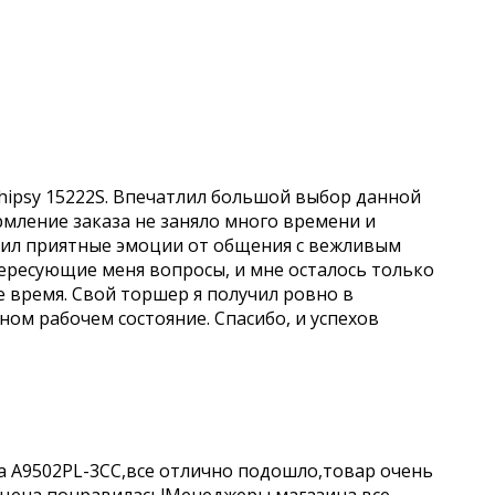
hipsy 15222S. Впечатлил большой выбор данной
рмление заказа не заняло много времени и
учил приятные эмоции от общения с вежливым
ересующие меня вопросы, и мне осталось только
е время. Свой торшер я получил ровно в
чном рабочем состояние. Спасибо, и успехов
a A9502PL-3CC,все отлично подошло,товар очень