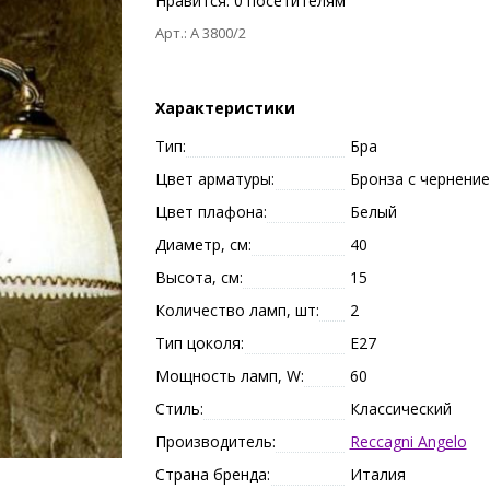
Нравится:
0
посетителям
Арт.: A 3800/2
Характеристики
Тип:
Бра
Цвет арматуры:
Бронза с чернени
Цвет плафона:
Белый
Диаметр, см:
40
Высота, см:
15
Количество ламп, шт:
2
Тип цоколя:
E27
Мощность ламп, W:
60
Стиль:
Классический
Производитель:
Reccagni Angelo
Страна бренда:
Италия