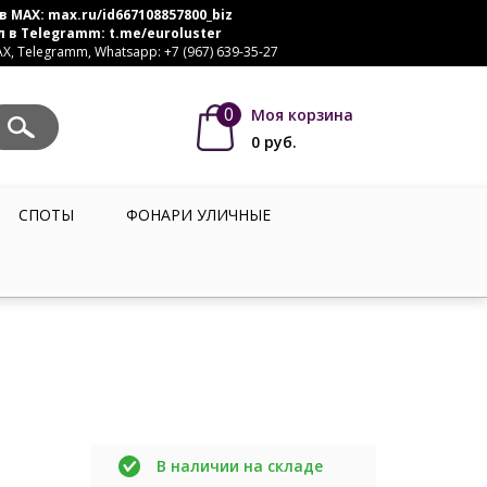
в MAX:
max.ru/id667108857800_biz
л в Telegramm:
t.me/euroluster
, Telegramm, Whatsapp: +7 (967) 639-35-27
0
Моя корзина
0
руб.
СПОТЫ
ФОНАРИ УЛИЧНЫЕ
В наличии на складе