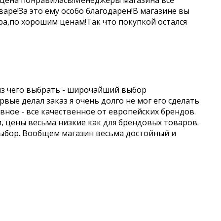
 цена понравилась!Менеджеры магазина все
аре!За это ему особо благодарен!В магазине вы
а,по хорошим ценам!Так что покупкой остался
из чего выбрать - широчайший выбор
вые делал заказ я очень долго не мог его сделать
авное - все качественное от европейских брендов.
и, цены весьма низкие как для брендовых товаров.
выбор. Вообщем магазин весьма достойный и