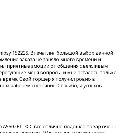
hipsy 15222S. Впечатлил большой выбор данной
рмление заказа не заняло много времени и
учил приятные эмоции от общения с вежливым
ересующие меня вопросы, и мне осталось только
е время. Свой торшер я получил ровно в
чном рабочем состояние. Спасибо, и успехов
a A9502PL-3CC,все отлично подошло,товар очень