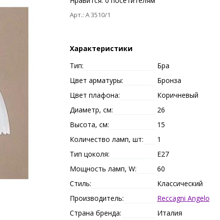
Нравится:
0
посетителям
Арт.: A 3510/1
Характеристики
Тип:
Бра
Цвет арматуры:
Бронза
Цвет плафона:
Коричневый
Диаметр, см:
26
Высота, см:
15
Количество ламп, шт:
1
Тип цоколя:
E27
Мощность ламп, W:
60
Стиль:
Классический
Производитель:
Reccagni Angelo
Страна бренда:
Италия