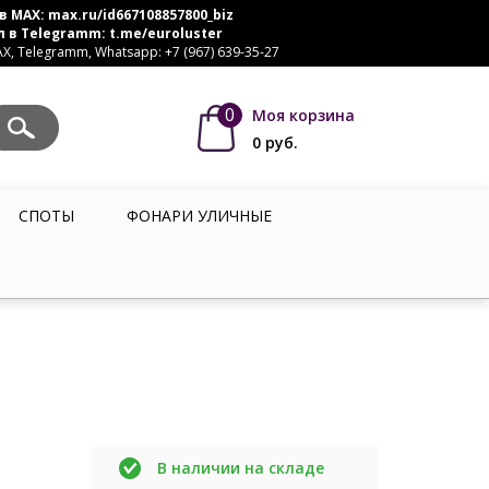
в MAX:
max.ru/id667108857800_biz
л в Telegramm:
t.me/euroluster
, Telegramm, Whatsapp: +7 (967) 639-35-27
0
Моя корзина
0
руб.
СПОТЫ
ФОНАРИ УЛИЧНЫЕ
В наличии на складе