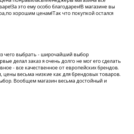
 цена понравилась!Менеджеры магазина все
аре!За это ему особо благодарен!В магазине вы
а,по хорошим ценам!Так что покупкой остался
из чего выбрать - широчайший выбор
вые делал заказ я очень долго не мог его сделать
авное - все качественное от европейских брендов.
и, цены весьма низкие как для брендовых товаров.
выбор. Вообщем магазин весьма достойный и