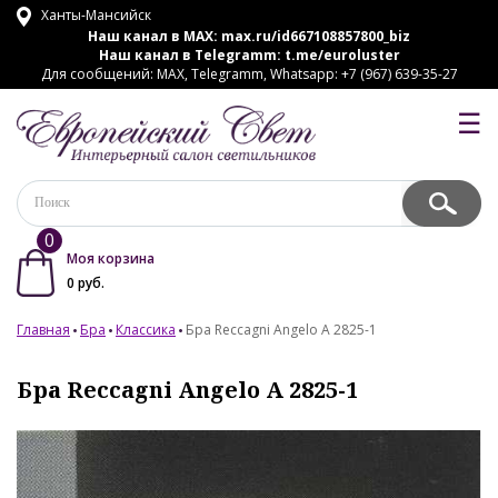
Ханты-Мансийск
Наш канал в MAX:
max.ru/id667108857800_biz
Наш канал в Telegramm:
t.me/euroluster
Для сообщений: MAX, Telegramm, Whatsapp: +7 (967) 639-35-27
☰
0
Моя корзина
0
руб.
Главная
Бра
Классика
Бра Reccagni Angelo A 2825-1
Бра Reccagni Angelo A 2825-1