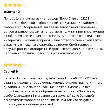
Дмитрий
Приобрёл в этом магазине торшер Globo Chipsy 15222S.
Впечатлил большой выбор данной продукции с дизайном на
любой вкус. Оформление заказа не заняло много времени и
затраты душевных сил, а напротив, я получил приятные эмоции
от общения с вежливым персоналом. Менеджер ответил на все
интересующие меня вопросы, и мне осталось только оплатить
заказ, что я и сделал в ближайшее время. Свой торшер я
получил ровно в оговоренный срок, - через два дня, в отличном
рабочем состояние. Спасибо, и успехов магазину!
Сергей Н.
Заказал Потолочную люстру Arte Lamp Aqua A9502PL-3CC,все
отлично подошло,товар очень хорошего качества,и отличного
дизайна!И цена понравилась!Менеджеры магазина все
подробно рассказал о выбранном мною товаре!За это ему
особо благодарен!В магазине вы также найдете большой
ассортимент товара,по хорошим ценам!Так что покупкой
остался доволен!Советую всем!