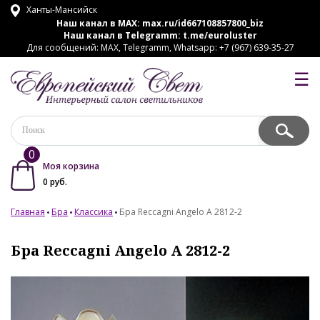
Ханты-Мансийск
Наш канал в MAX:
max.ru/id667108857800_biz
Наш канал в Telegramm:
t.me/euroluster
Для сообщений: MAX, Telegramm, Whatsapp: +7 (967) 639-35-27
☰
0
Моя корзина
0
руб.
Главная
Бра
Классика
Бра Reccagni Angelo A 2812-2
Бра Reccagni Angelo A 2812-2