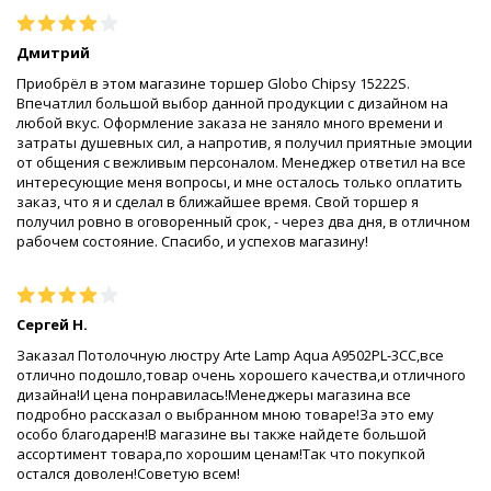
Дмитрий
Приобрёл в этом магазине торшер Globo Chipsy 15222S.
Впечатлил большой выбор данной продукции с дизайном на
любой вкус. Оформление заказа не заняло много времени и
затраты душевных сил, а напротив, я получил приятные эмоции
от общения с вежливым персоналом. Менеджер ответил на все
интересующие меня вопросы, и мне осталось только оплатить
заказ, что я и сделал в ближайшее время. Свой торшер я
получил ровно в оговоренный срок, - через два дня, в отличном
рабочем состояние. Спасибо, и успехов магазину!
Сергей Н.
Заказал Потолочную люстру Arte Lamp Aqua A9502PL-3CC,все
отлично подошло,товар очень хорошего качества,и отличного
дизайна!И цена понравилась!Менеджеры магазина все
подробно рассказал о выбранном мною товаре!За это ему
особо благодарен!В магазине вы также найдете большой
ассортимент товара,по хорошим ценам!Так что покупкой
остался доволен!Советую всем!