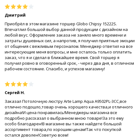
Дмитрий
Приобрёл в этом магазине торшер Globo Chipsy 15222S.
Впечатлил большой выбор данной продукции с дизайном на
любой вкус. Оформление заказа не заняло много времени и
затраты душевных сил, а напротив, я получил приятные эмоции
от общения с вежливым персоналом. Менеджер ответил на все
интересующие меня вопросы, и мне осталось только оплатить
заказ, что я и сделал в ближайшее время. Свой торшер я
получил ровно в оговоренный срок, - через два дня, в отличном
рабочем состояние. Спасибо, и успехов магазину!
Сергей Н.
Заказал Потолочную люстру Arte Lamp Aqua A9502PL-3CC,все
отлично подошло,товар очень хорошего качества,и отличного
дизайна!И цена понравилась!Менеджеры магазина все
подробно рассказал о выбранном мною товаре!За это ему
особо благодарен!В магазине вы также найдете большой
ассортимент товара,по хорошим ценам!Так что покупкой
остался доволен!Советую всем!