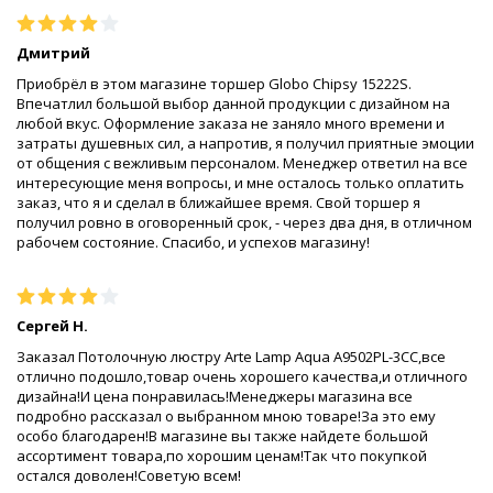
Дмитрий
Приобрёл в этом магазине торшер Globo Chipsy 15222S.
Впечатлил большой выбор данной продукции с дизайном на
любой вкус. Оформление заказа не заняло много времени и
затраты душевных сил, а напротив, я получил приятные эмоции
от общения с вежливым персоналом. Менеджер ответил на все
интересующие меня вопросы, и мне осталось только оплатить
заказ, что я и сделал в ближайшее время. Свой торшер я
получил ровно в оговоренный срок, - через два дня, в отличном
рабочем состояние. Спасибо, и успехов магазину!
Сергей Н.
Заказал Потолочную люстру Arte Lamp Aqua A9502PL-3CC,все
отлично подошло,товар очень хорошего качества,и отличного
дизайна!И цена понравилась!Менеджеры магазина все
подробно рассказал о выбранном мною товаре!За это ему
особо благодарен!В магазине вы также найдете большой
ассортимент товара,по хорошим ценам!Так что покупкой
остался доволен!Советую всем!