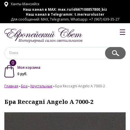
Ханты-Мансийск
Наш канал в MAX:
max.ru/id667108857800_biz
Наш канал в Telegramm:
t.me/euroluster
Для сообщений: MAX, Telegramm, Whatsapp: +7 (967) 639-35-27
☰
0
Моя корзина
0
руб.
Главная
Бра
Хрустальные
Бра Reccagni Angelo A 7000-2
Бра Reccagni Angelo A 7000-2