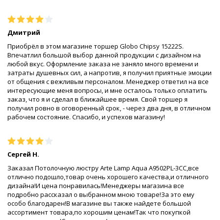
Дмитрий
Приобрёл в этом магазине торшер Globo Chipsy 15222S.
Впечатлил большой выбор данной продукции с дизайном на
любой вкус. Оформление заказа не заняло много времени и
затраты душевных сил, а напротив, я получил приятные эмоции
от общения с вежливым персоналом. Менеджер ответил на все
интересующие меня вопросы, и мне осталось только оплатить
заказ, что я и сделал в ближайшее время. Свой торшер я
получил ровно в оговоренный срок, - через два дня, в отличном
рабочем состояние. Спасибо, и успехов магазину!
Сергей Н.
Заказал Потолочную люстру Arte Lamp Aqua A9502PL-3CC,все
отлично подошло,товар очень хорошего качества,и отличного
дизайна!И цена понравилась!Менеджеры магазина все
подробно рассказал о выбранном мною товаре!За это ему
особо благодарен!В магазине вы также найдете большой
ассортимент товара,по хорошим ценам!Так что покупкой