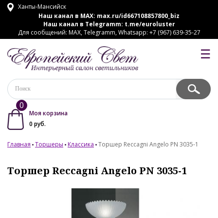
Ханты-Мансийск
Наш канал в MAX:
max.ru/id667108857800_biz
Наш канал в Telegramm:
t.me/euroluster
Для сообщений: MAX, Telegramm, Whatsapp: +7 (967) 639-35-27
☰
0
Моя корзина
0
руб.
Главная
Торшеры
Классика
Торшер Reccagni Angelo PN 3035-1
Торшер Reccagni Angelo PN 3035-1