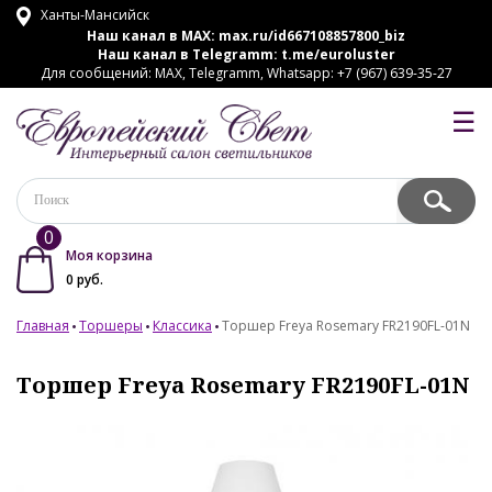
Ханты-Мансийск
Наш канал в MAX:
max.ru/id667108857800_biz
Наш канал в Telegramm:
t.me/euroluster
Для сообщений: MAX, Telegramm, Whatsapp: +7 (967) 639-35-27
☰
0
Моя корзина
0
руб.
Главная
Торшеры
Классика
Торшер Freya Rosemary FR2190FL-01N
Торшер Freya Rosemary FR2190FL-01N