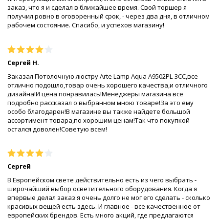
заказ, что я и сделал в ближайшее время. Свой торшер я
получил ровно в оговоренный срок, - через два дня, в отличном
рабочем состояние. Спасибо, и успехов магазину!
Сергей Н.
Заказал Потолочную люстру Arte Lamp Aqua A9502PL-3CC,все
отлично подошло,товар очень хорошего качества,и отличного
дизайна!И цена понравилась!Менеджеры магазина все
подробно рассказал о выбранном мною товаре!За это ему
особо благодарен!В магазине вы также найдете большой
ассортимент товара,по хорошим ценам!Так что покупкой
остался доволен!Советую всем!
Сергей
В Европейском свете действительно есть из чего выбрать -
широчайший выбор осветительного оборудования. Когда я
впервые делал заказ я очень долго не мог его сделать - сколько
красивых вещей есть здесь. И главное - все качественное от
европейских брендов. Есть много акций, где предлагаются