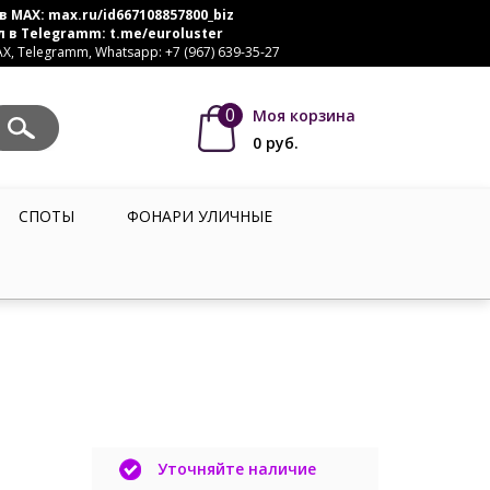
в MAX:
max.ru/id667108857800_biz
л в Telegramm:
t.me/euroluster
, Telegramm, Whatsapp: +7 (967) 639-35-27
0
Моя корзина
0
руб.
СПОТЫ
ФОНАРИ УЛИЧНЫЕ
Уточняйте наличие