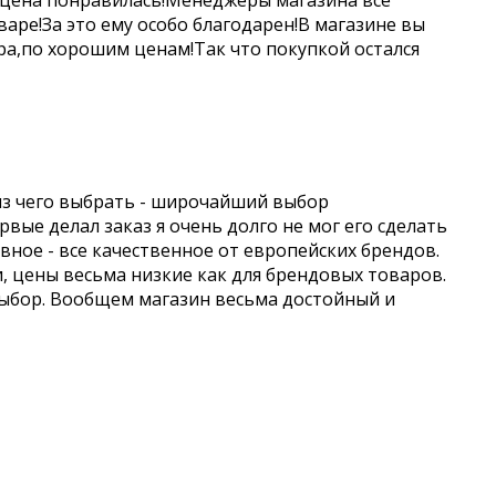
 цена понравилась!Менеджеры магазина все
аре!За это ему особо благодарен!В магазине вы
а,по хорошим ценам!Так что покупкой остался
из чего выбрать - широчайший выбор
вые делал заказ я очень долго не мог его сделать
авное - все качественное от европейских брендов.
и, цены весьма низкие как для брендовых товаров.
выбор. Вообщем магазин весьма достойный и