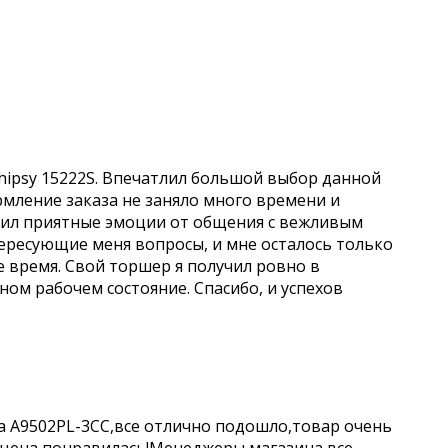
hipsy 15222S. Впечатлил большой выбор данной
рмление заказа не заняло много времени и
учил приятные эмоции от общения с вежливым
ересующие меня вопросы, и мне осталось только
е время. Свой торшер я получил ровно в
чном рабочем состояние. Спасибо, и успехов
a A9502PL-3CC,все отлично подошло,товар очень