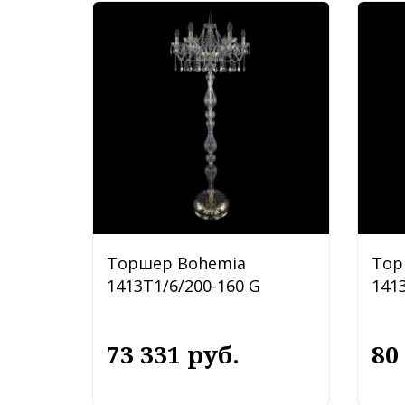
Торшер Bohemia
Тор
1413T1/6/200-160 G
141
73 331 руб.
80