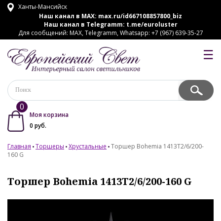
Ханты-Мансийск
Наш канал в MAX:
max.ru/id667108857800_biz
Наш канал в Telegramm:
t.me/euroluster
Для сообщений: MAX, Telegramm, Whatsapp: +7 (967) 639-35-27
☰
0
Моя корзина
0
руб.
Главная
Торшеры
Хрустальные
Торшер Bohemia 1413T2/6/200-
160 G
Торшер Bohemia 1413T2/6/200-160 G