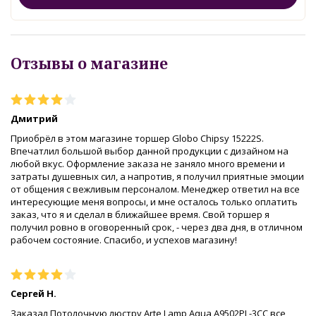
Отзывы о магазине
Дмитрий
Приобрёл в этом магазине торшер Globo Chipsy 15222S.
Впечатлил большой выбор данной продукции с дизайном на
любой вкус. Оформление заказа не заняло много времени и
затраты душевных сил, а напротив, я получил приятные эмоции
от общения с вежливым персоналом. Менеджер ответил на все
интересующие меня вопросы, и мне осталось только оплатить
заказ, что я и сделал в ближайшее время. Свой торшер я
получил ровно в оговоренный срок, - через два дня, в отличном
рабочем состояние. Спасибо, и успехов магазину!
Сергей Н.
Заказал Потолочную люстру Arte Lamp Aqua A9502PL-3CC,все