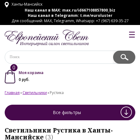
Ханты-Мансийск
Наш канал в MAX:
max.ru/id667108857800_biz
Наш канал в Telegramm:
t.me/euroluster
Для сообщений: MAX, Telegramm, Whatsapp: +7 (967) 639-35-27
☰
0
Моя корзина
0
руб.
Главная
Светильники
Рустика
Все фильтры
Светильники Рустика в Ханты-
Мансийске
(3)