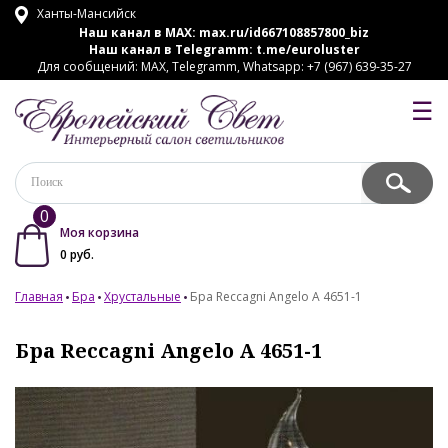
Ханты-Мансийск
Наш канал в MAX:
max.ru/id667108857800_biz
Наш канал в Telegramm:
t.me/euroluster
Для сообщений: MAX, Telegramm, Whatsapp: +7 (967) 639-35-27
☰
0
Моя корзина
0
руб.
Главная
Бра
Хрустальные
Бра Reccagni Angelo A 4651-1
Бра Reccagni Angelo A 4651-1