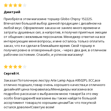
Дмитрий
Приобрёл в этом магазине торшер Globo Chipsy 15222S.
Впечатлил большой выбор данной продукции с дизайном на
любой вкус. Оформление заказа не заняло много времени и
затраты душевных сил, а напротив, я получил приятные эмоции
от общения с вежливым персоналом. Менеджер ответил на все
интересующие меня вопросы, и мне осталось только оплатить
заказ, что я и сделал в ближайшее время. Свой торшер я
получил ровно в оговоренный срок, - через два дня, в отличном
рабочем состояние. Спасибо, и успехов магазину!
Сергей Н.
Заказал Потолочную люстру Arte Lamp Aqua A9502PL-3CC,все
отлично подошло,товар очень хорошего качества,и отличного
дизайна!И цена понравилась!Менеджеры магазина все
подробно рассказал о выбранном мною товаре!За это ему
особо благодарен!В магазине вы также найдете большой
ассортимент товара,по хорошим ценам!Так что покупкой
остался доволен!Советую всем!