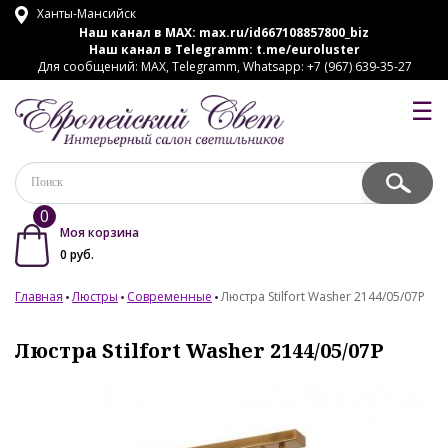
Ханты-Мансийск
Наш канал в MAX:
max.ru/id667108857800_biz
Наш канал в Telegramm:
t.me/euroluster
Для сообщений: MAX, Telegramm, Whatsapp: +7 (967) 639-35-27
☰
0
Моя корзина
0
руб.
Главная
Люстры
Современные
Люстра Stilfort Washer 2144/05/07P
Люстра Stilfort Washer 2144/05/07P