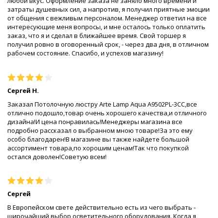
любой вкус. Оформление заказа не заняло много времени и
затраты душевных сил, а напротив, я получил приятные эмоции
от общения с вежливым персоналом. Менеджер ответил на все
интересующие меня вопросы, и мне осталось только оплатить
заказ, что я и сделал в ближайшее время. Свой торшер я
получил ровно в оговоренный срок, - через два дня, в отличном
рабочем состояние. Спасибо, и успехов магазину!
Сергей Н.
Заказал Потолочную люстру Arte Lamp Aqua A9502PL-3CC,все
отлично подошло,товар очень хорошего качества,и отличного
дизайна!И цена понравилась!Менеджеры магазина все
подробно рассказал о выбранном мною товаре!За это ему
особо благодарен!В магазине вы также найдете большой
ассортимент товара,по хорошим ценам!Так что покупкой
остался доволен!Советую всем!
Сергей
В Европейском свете действительно есть из чего выбрать -
широчайший выбор осветительного оборудования. Когда я