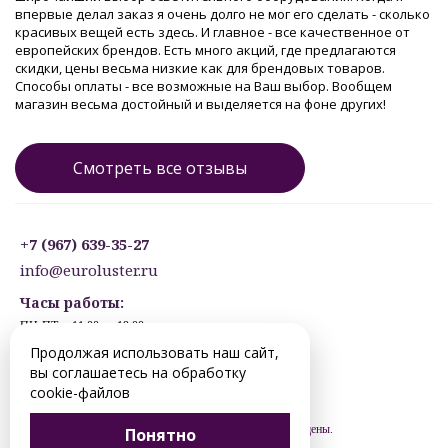
впервые делал заказ я очень долго не мог его сделать - сколько
красивых вещей есть здесь. И главное - все качественное от
европейских брендов. Есть много акций, где предлагаются
скидки, цены весьма низкие как для брендовых товаров.
Способы оплаты - все возможные на Ваш выбор. Вообщем
магазин весьма достойный и выделяется на фоне других!
Смотреть все отзывы
+7 (967) 639-35-27
info@euroluster.ru
Часы работы:
ПН-ПТ: с 11:00 до 19:00
СБ: с 12:30 до 17:30
Продолжая использовать наш сайт,
ВС: ВЫХОДНОЙ
вы соглашаетесь на обработку
Предварительная запись.
cookie-файлов
© 2012-2026 hanty-mansiysk.euroluster.ru. Все права защищены.
Понятно