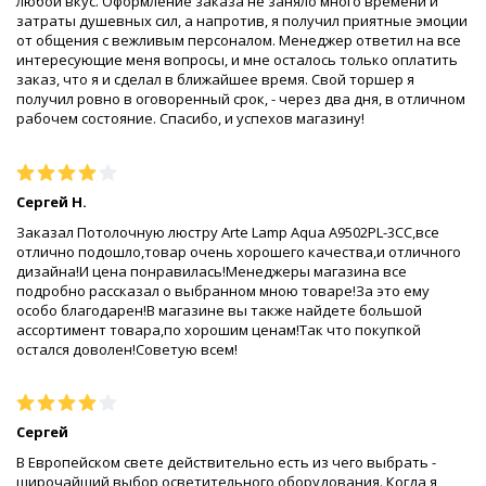
любой вкус. Оформление заказа не заняло много времени и
затраты душевных сил, а напротив, я получил приятные эмоции
от общения с вежливым персоналом. Менеджер ответил на все
интересующие меня вопросы, и мне осталось только оплатить
заказ, что я и сделал в ближайшее время. Свой торшер я
получил ровно в оговоренный срок, - через два дня, в отличном
рабочем состояние. Спасибо, и успехов магазину!
Сергей Н.
Заказал Потолочную люстру Arte Lamp Aqua A9502PL-3CC,все
отлично подошло,товар очень хорошего качества,и отличного
дизайна!И цена понравилась!Менеджеры магазина все
подробно рассказал о выбранном мною товаре!За это ему
особо благодарен!В магазине вы также найдете большой
ассортимент товара,по хорошим ценам!Так что покупкой
остался доволен!Советую всем!
Сергей
В Европейском свете действительно есть из чего выбрать -
широчайший выбор осветительного оборудования. Когда я