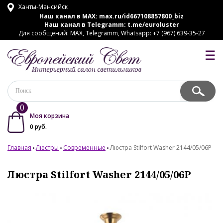
Ханты-Мансийск
Наш канал в MAX:
max.ru/id667108857800_biz
Наш канал в Telegramm:
t.me/euroluster
Для сообщений: MAX, Telegramm, Whatsapp: +7 (967) 639-35-27
☰
0
Моя корзина
0
руб.
Главная
Люстры
Современные
Люстра Stilfort Washer 2144/05/06P
Люстра Stilfort Washer 2144/05/06P