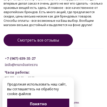
впервые делал заказ я очень долго не мог его сделать - сколько
красивых вещей есть здесь. И главное - все качественное от
европейских брендов. Есть много акций, где предлагаются
скидки, цены весьма низкие как для брендовых товаров.
Способы оплаты - все возможные на Ваш выбор. Вообщем
магазин весьма достойный и выделяется на фоне других!
Смотреть все отзывы
+7 (967) 639-35-27
info@euroluster.ru
Часы работы:
ПН-ПТ: с 11:00 до 19:00
СБ: с 12:30 до 17:30
Продолжая использовать наш сайт,
ВС: ВЫХОДНОЙ
вы соглашаетесь на обработку
Предварительная запись.
cookie-файлов
© 2012-2026 hanty-mansiysk.euroluster.ru. Все права защищены.
Понятно