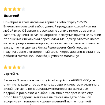
Дмитрий
Приобрёл в этом магазине торшер Globo Chipsy 15222S.
Впечатлил большой выбор данной продукции с дизайном на
любой вкус. Оформление заказа не заняло много времени и
затраты душевных сил, а напротив, я получил приятные эмоции
от общения с вежливым персоналом. Менеджер ответил на все
интересующие меня вопросы, и мне осталось только оплатить
заказ, что я и сделал в ближайшее время. Свой торшер я
получил ровно в оговоренный срок, - через два дня, в отличном
рабочем состояние. Спасибо, и успехов магазину!
Сергей Н.
Заказал Потолочную люстру Arte Lamp Aqua A9502PL-3CC,все
отлично подошло,товар очень хорошего качества,и отличного
дизайна!И цена понравилась!Менеджеры магазина все
подробно рассказал о выбранном мною товаре!За это ему
особо благодарен!В магазине вы также найдете большой
ассортимент товара,по хорошим ценам!Так что покупкой