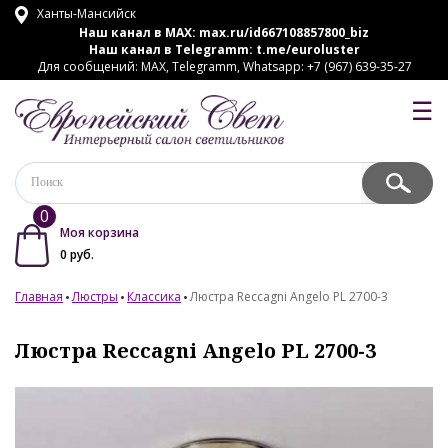
Ханты-Мансийск
Наш канал в MAX:
max.ru/id667108857800_biz
Наш канал в Telegramm:
t.me/euroluster
Для сообщений: MAX, Telegramm, Whatsapp: +7 (967) 639-35-27
☰
0
Моя корзина
0
руб.
Главная
Люстры
Классика
Люстра Reccagni Angelo PL 2700-3
Люстра Reccagni Angelo PL 2700-3