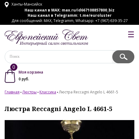
Ханты-Мансийск
Наш канал в MAX:
max.ru/id667108857800_biz
Наш канал в Telegramm:
t.me/euroluster
Для сообщений: MAX, Telegramm, Whatsapp: +7 (967) 639-35-27
☰
0
Моя корзина
0
руб.
Главная
Люстры
Классика
Люстра Reccagni Angelo L 4661-5
Люстра Reccagni Angelo L 4661-5