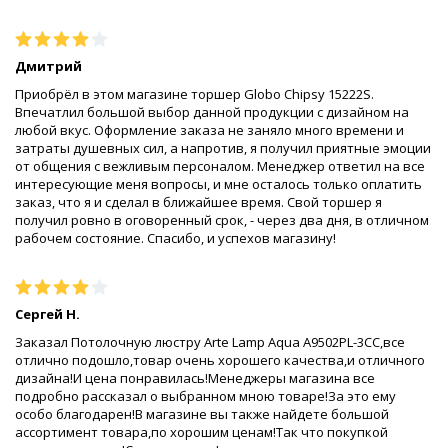
Дмитрий
Приобрёл в этом магазине торшер Globo Chipsy 15222S.
Впечатлил большой выбор данной продукции с дизайном на
любой вкус. Оформление заказа не заняло много времени и
затраты душевных сил, а напротив, я получил приятные эмоции
от общения с вежливым персоналом. Менеджер ответил на все
интересующие меня вопросы, и мне осталось только оплатить
заказ, что я и сделал в ближайшее время. Свой торшер я
получил ровно в оговоренный срок, - через два дня, в отличном
рабочем состояние. Спасибо, и успехов магазину!
Сергей Н.
Заказал Потолочную люстру Arte Lamp Aqua A9502PL-3CC,все
отлично подошло,товар очень хорошего качества,и отличного
дизайна!И цена понравилась!Менеджеры магазина все
подробно рассказал о выбранном мною товаре!За это ему
особо благодарен!В магазине вы также найдете большой
ассортимент товара,по хорошим ценам!Так что покупкой