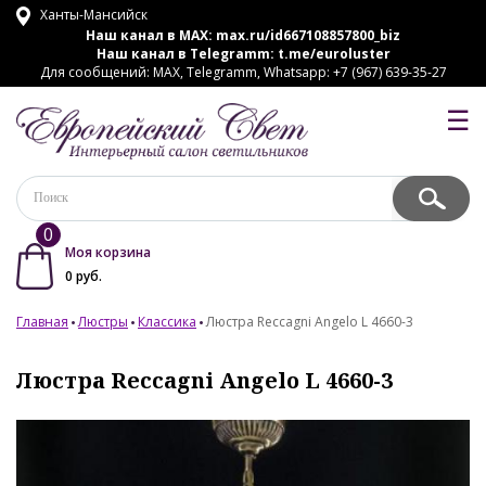
Ханты-Мансийск
Наш канал в MAX:
max.ru/id667108857800_biz
Наш канал в Telegramm:
t.me/euroluster
Для сообщений: MAX, Telegramm, Whatsapp: +7 (967) 639-35-27
☰
0
Моя корзина
0
руб.
Главная
Люстры
Классика
Люстра Reccagni Angelo L 4660-3
Люстра Reccagni Angelo L 4660-3