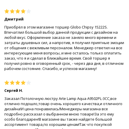
Дмитрий
Приобрёл в этом магазине торшер Globo Chipsy 15222S.
Впечатлил большой выбор данной продукции с дизайном на
любой вкус. Оформление заказа не заняло много времени и
затраты душевных сил, а напротив, я получил приятные эмоции
от общения с вежливым персоналом. Менеджер ответил на все
интересующие меня вопросы, и мне осталось только оплатить
заказ, что я и сделал в ближайшее время. Свой торшер я
получил ровно в оговоренный срок, - через два дня, в отличном
рабочем состояние. Спасибо, и успехов магазину!
Сергей Н.
Заказал Потолочную люстру Arte Lamp Aqua A9502PL-3CC,все
отлично подошло,товар очень хорошего качества,и отличного
дизайна!И цена понравилась!Менеджеры магазина все
подробно рассказал о выбранном мною товаре!За это ему
особо благодарен!В магазине вы также найдете большой
ассортимент товара,по хорошим ценам!Так что покупкой