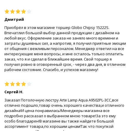
Дмитрий
Приобрёл в этом магазине торшер Globo Chipsy 15222S.
Впечатлил большой выбор данной продукции с дизайном на
любой вкус. Оформление заказа не заняло много времени и
затраты душевных сил, а напротив, я получил приятные эмоции
от общения с вежливым персоналом. Менеджер ответил на все
интересующие меня вопросы, и мне осталось только оплатить
заказ, что я и сделал в ближайшее время. Свой торшер я
получил ровно в оговоренный срок, - через два дня, в отличном
рабочем состояние. Спасибо, и успехов магазину!
Сергей Н.
Заказал Потолочную люстру Arte Lamp Aqua A9502PL-3CC,все
отлично подошло,товар очень хорошего качества,и отличного
дизайна!И цена понравилась!Менеджеры магазина все
подробно рассказал о выбранном мною товаре!За это ему
особо благодарен!В магазине вы также найдете большой
ассортимент товара,по хорошим ценам!Так что покупкой