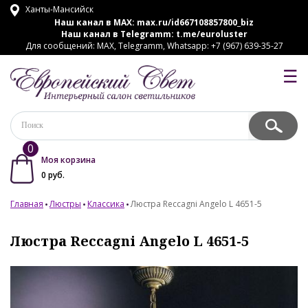
Ханты-Мансийск
Наш канал в MAX:
max.ru/id667108857800_biz
Наш канал в Telegramm:
t.me/euroluster
Для сообщений: MAX, Telegramm, Whatsapp: +7 (967) 639-35-27
☰
0
Моя корзина
0
руб.
Главная
Люстры
Классика
Люстра Reccagni Angelo L 4651-5
Люстра Reccagni Angelo L 4651-5