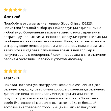
Дмитрий
Приобрёл в этом магазине торшер Globo Chipsy 15222S.
Впечатлил большой выбор данной продукции с дизайном на
любой вкус. Оформление заказа не заняло много времени и
затраты душевных сил, а напротив, я получил приятные эмоции
от общения с вежливым персоналом. Менеджер ответил на все
интересующие меня вопросы, и мне осталось только оплатить
заказ, что я и сделал в ближайшее время. Свой торшер я
получил ровно в оговоренный срок, - через два дня, в отличном
рабочем состояние. Спасибо, и успехов магазину!
Сергей Н.
Заказал Потолочную люстру Arte Lamp Aqua A9502PL-3CC,все
отлично подошло,товар очень хорошего качества,и отличного
дизайна!И цена понравилась!Менеджеры магазина все
подробно рассказал о выбранном мною товаре!За это ему
особо благодарен!В магазине вы также найдете большой
ассортимент товара,по хорошим ценам!Так что покупкой