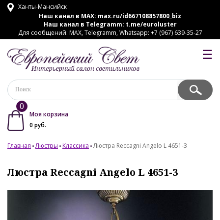
Ханты-Мансийск
Наш канал в MAX:
max.ru/id667108857800_biz
Наш канал в Telegramm:
t.me/euroluster
Для сообщений: MAX, Telegramm, Whatsapp: +7 (967) 639-35-27
☰
0
Моя корзина
0
руб.
Главная
Люстры
Классика
Люстра Reccagni Angelo L 4651-3
Люстра Reccagni Angelo L 4651-3