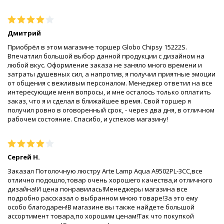
Дмитрий
Приобрёл в этом магазине торшер Globo Chipsy 15222S.
Впечатлил большой выбор данной продукции с дизайном на
любой вкус. Оформление заказа не заняло много времени и
затраты душевных сил, а напротив, я получил приятные эмоции
от общения с вежливым персоналом. Менеджер ответил на все
интересующие меня вопросы, и мне осталось только оплатить
заказ, что я и сделал в ближайшее время. Свой торшер я
получил ровно в оговоренный срок, - через два дня, в отличном
рабочем состояние. Спасибо, и успехов магазину!
Сергей Н.
Заказал Потолочную люстру Arte Lamp Aqua A9502PL-3CC,все
отлично подошло,товар очень хорошего качества,и отличного
дизайна!И цена понравилась!Менеджеры магазина все
подробно рассказал о выбранном мною товаре!За это ему
особо благодарен!В магазине вы также найдете большой
ассортимент товара,по хорошим ценам!Так что покупкой