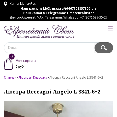
Ханты-Мансийск
Наш канал в MAX:
max.ru/id667108857800_biz
Наш канал в Telegramm:
t.me/euroluster
Для сообщений: MAX, Telegramm, Whatsapp: +7 (967) 639-35-27
☰
0
Моя корзина
0
руб.
Главная
Люстры
Классика
Люстра Reccagni Angelo L 3841-6+2
Люстра Reccagni Angelo L 3841-6+2