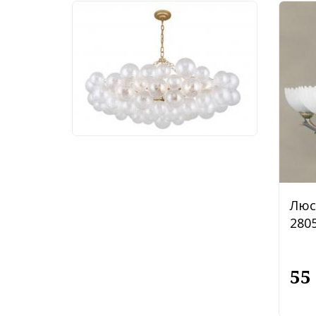
Люстра Favourite
Multibulla 4202-10P
113 760 руб.
Люс
2805
55