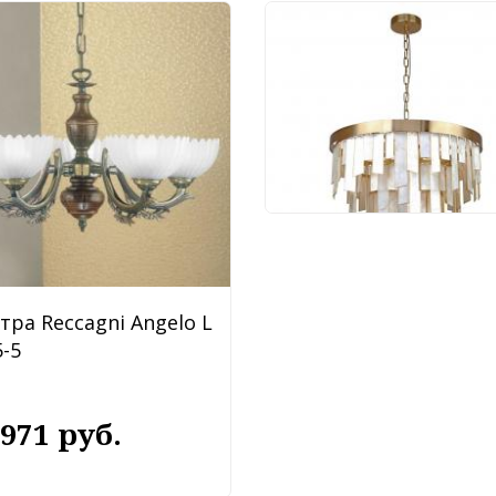
Люстра Favourite Shal
4199-10P
88 920 руб.
тра Reccagni Angelo L
-5
 971 руб.