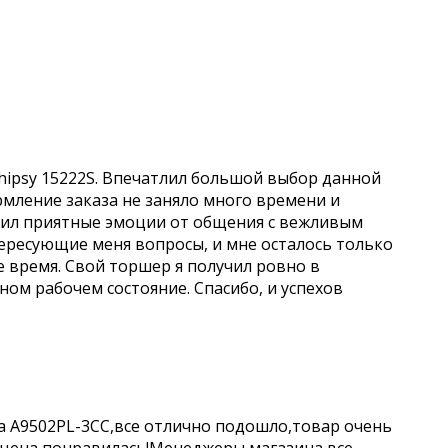
hipsy 15222S. Впечатлил большой выбор данной
рмление заказа не заняло много времени и
учил приятные эмоции от общения с вежливым
ересующие меня вопросы, и мне осталось только
е время. Свой торшер я получил ровно в
чном рабочем состояние. Спасибо, и успехов
a A9502PL-3CC,все отлично подошло,товар очень