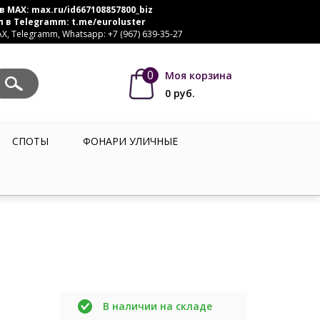
в MAX:
max.ru/id667108857800_biz
л в Telegramm:
t.me/euroluster
, Telegramm, Whatsapp: +7 (967) 639-35-27
0
Моя корзина
0
руб.
СПОТЫ
ФОНАРИ УЛИЧНЫЕ
В наличии на складе