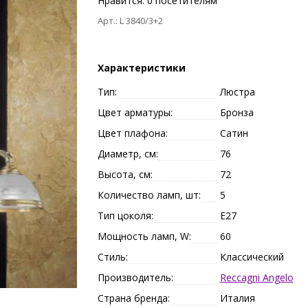
Нравится:
0
посетителям
Арт.: L 3840/3+2
Характеристики
Тип:
Люстра
Цвет арматуры:
Бронза
Цвет плафона:
Сатин
Диаметр, см:
76
Высота, см:
72
Количество ламп, шт:
5
Тип цоколя:
E27
Мощность ламп, W:
60
Стиль:
Классический
Производитель:
Reccagni Angelo
Страна бренда:
Италия