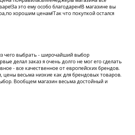
 цена понравилась!Менеджеры магазина все
аре!За это ему особо благодарен!В магазине вы
а,по хорошим ценам!Так что покупкой остался
из чего выбрать - широчайший выбор
вые делал заказ я очень долго не мог его сделать
авное - все качественное от европейских брендов.
и, цены весьма низкие как для брендовых товаров.
выбор. Вообщем магазин весьма достойный и