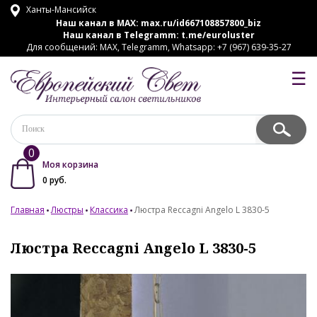
Ханты-Мансийск
Наш канал в MAX:
max.ru/id667108857800_biz
Наш канал в Telegramm:
t.me/euroluster
Для сообщений: MAX, Telegramm, Whatsapp: +7 (967) 639-35-27
☰
0
Моя корзина
0
руб.
Главная
Люстры
Классика
Люстра Reccagni Angelo L 3830-5
Люстра Reccagni Angelo L 3830-5