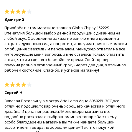
Дмитрий
Приобрёл в этом магазине торшер Globo Chipsy 15222S.
Впечатлил большой выбор данной продукции с дизайном на
любой вкус. Оформление заказа не заняло много времени и
затраты душевных сил, а напротив, я получил приятные эмоции
от общения с вежливым персоналом. Менеджер ответил на все
интересующие меня вопросы, и мне осталось только оплатить
заказ, что я и сделал в ближайшее время. Свой торшер я
получил ровно в оговоренный срок, - через два дня, в отличном
рабочем состояние. Спасибо, и успехов магазину!
Сергей Н.
Заказал Потолочную люстру Arte Lamp Aqua A9502PL-3CC,все
отлично подошло,товар очень хорошего качества,и отличного
дизайна!И цена понравилась!Менеджеры магазина все
подробно рассказал о выбранном мною товаре!За это ему
особо благодарен!В магазине вы также найдете большой
ассортимент товара,по хорошим ценам!Так что покупкой