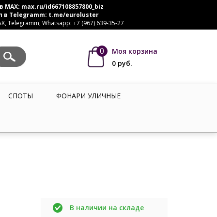
в MAX:
max.ru/id667108857800_biz
л в Telegramm:
t.me/euroluster
, Telegramm, Whatsapp: +7 (967) 639-35-27
0
Моя корзина
0
руб.
СПОТЫ
ФОНАРИ УЛИЧНЫЕ
В наличии на складе