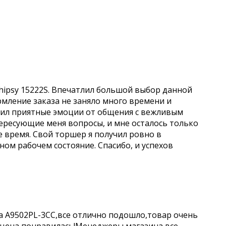
hipsy 15222S. Впечатлил большой выбор данной
рмление заказа не заняло много времени и
учил приятные эмоции от общения с вежливым
ересующие меня вопросы, и мне осталось только
е время. Свой торшер я получил ровно в
чном рабочем состояние. Спасибо, и успехов
a A9502PL-3CC,все отлично подошло,товар очень