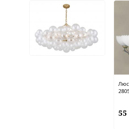
Люстра Favourite
Multibulla 4202-10P
113 760 руб.
Люс
2805
55