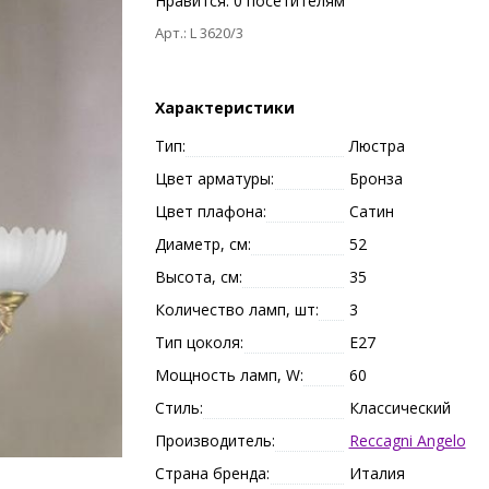
Нравится:
0
посетителям
Арт.: L 3620/3
Характеристики
Тип:
Люстра
Цвет арматуры:
Бронза
Цвет плафона:
Сатин
Диаметр, см:
52
Высота, см:
35
Количество ламп, шт:
3
Тип цоколя:
E27
Мощность ламп, W:
60
Стиль:
Классический
Производитель:
Reccagni Angelo
Страна бренда:
Италия