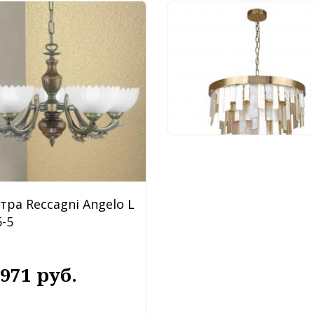
Люстра Favourite Shal
4199-10P
88 920 руб.
тра Reccagni Angelo L
-5
 971 руб.