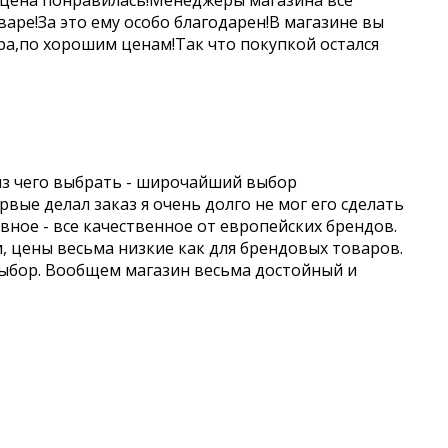
 цена понравилась!Менеджеры магазина все
аре!За это ему особо благодарен!В магазине вы
а,по хорошим ценам!Так что покупкой остался
из чего выбрать - широчайший выбор
вые делал заказ я очень долго не мог его сделать
авное - все качественное от европейских брендов.
и, цены весьма низкие как для брендовых товаров.
выбор. Вообщем магазин весьма достойный и