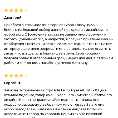
Дмитрий
Приобрёл в этом магазине торшер Globo Chipsy 15222S.
Впечатлил большой выбор данной продукции с дизайном на
любой вкус. Оформление заказа не заняло много времени и
затраты душевных сил, а напротив, я получил приятные эмоции
от общения с вежливым персоналом. Менеджер ответил на все
интересующие меня вопросы, и мне осталось только оплатить
заказ, что я и сделал в ближайшее время. Свой торшер я
получил ровно в оговоренный срок, - через два дня, в отличном
рабочем состояние. Спасибо, и успехов магазину!
Сергей Н.
Заказал Потолочную люстру Arte Lamp Aqua A9502PL-3CC,все
отлично подошло,товар очень хорошего качества,и отличного
дизайна!И цена понравилась!Менеджеры магазина все
подробно рассказал о выбранном мною товаре!За это ему
особо благодарен!В магазине вы также найдете большой
ассортимент товара,по хорошим ценам!Так что покупкой