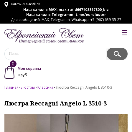
Ханты-Мансийск
Наш канал в MAX:
max.ru/id667108857800_biz
Наш канал в Telegramm:
t.me/euroluster
Для сообщений: MAX, Telegramm, Whatsapp: +7 (967) 639-35-27
☰
0
Моя корзина
0
руб.
Главная
Люстры
Классика
Люстра Reccagni Angelo L 3510-3
Люстра Reccagni Angelo L 3510-3