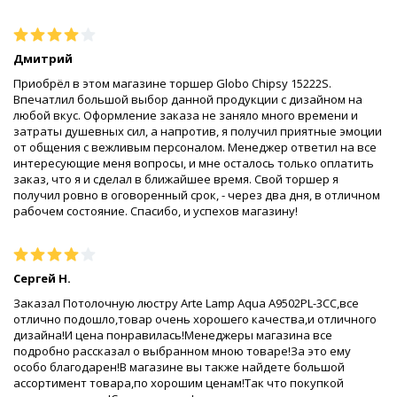
Дмитрий
Приобрёл в этом магазине торшер Globo Chipsy 15222S.
Впечатлил большой выбор данной продукции с дизайном на
любой вкус. Оформление заказа не заняло много времени и
затраты душевных сил, а напротив, я получил приятные эмоции
от общения с вежливым персоналом. Менеджер ответил на все
интересующие меня вопросы, и мне осталось только оплатить
заказ, что я и сделал в ближайшее время. Свой торшер я
получил ровно в оговоренный срок, - через два дня, в отличном
рабочем состояние. Спасибо, и успехов магазину!
Сергей Н.
Заказал Потолочную люстру Arte Lamp Aqua A9502PL-3CC,все
отлично подошло,товар очень хорошего качества,и отличного
дизайна!И цена понравилась!Менеджеры магазина все
подробно рассказал о выбранном мною товаре!За это ему
особо благодарен!В магазине вы также найдете большой
ассортимент товара,по хорошим ценам!Так что покупкой