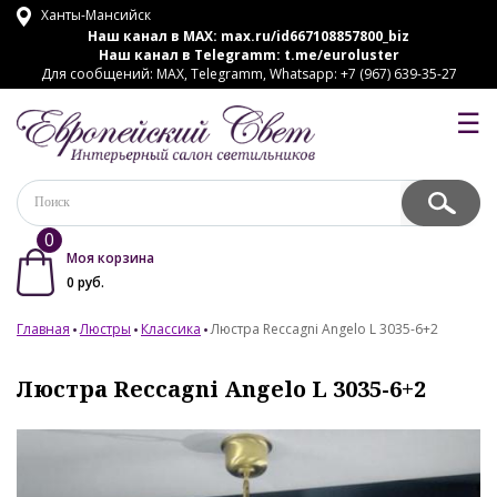
Ханты-Мансийск
Наш канал в MAX:
max.ru/id667108857800_biz
Наш канал в Telegramm:
t.me/euroluster
Для сообщений: MAX, Telegramm, Whatsapp: +7 (967) 639-35-27
☰
0
Моя корзина
0
руб.
Главная
Люстры
Классика
Люстра Reccagni Angelo L 3035-6+2
Люстра Reccagni Angelo L 3035-6+2