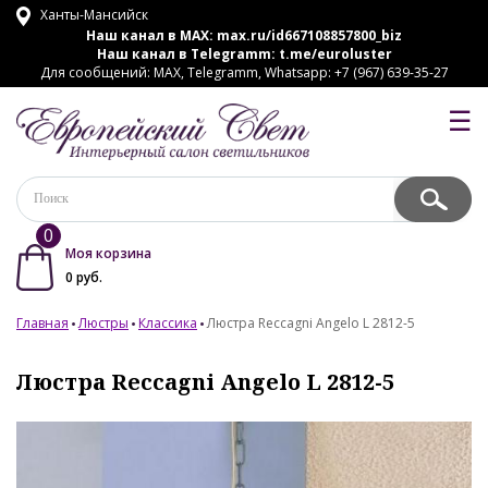
Ханты-Мансийск
Наш канал в MAX:
max.ru/id667108857800_biz
Наш канал в Telegramm:
t.me/euroluster
Для сообщений: MAX, Telegramm, Whatsapp: +7 (967) 639-35-27
☰
0
Моя корзина
0
руб.
Главная
Люстры
Классика
Люстра Reccagni Angelo L 2812-5
Люстра Reccagni Angelo L 2812-5