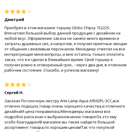
Дмитрий
Приобрёл в этом магазине торшер Globo Chipsy 15222S.
Впечатлил большой выбор данной продукции с дизайном на
любой вкус. Оформление заказа не заняло много времени и
затраты душевных сил, а напротив, я получил приятные эмоции
от общения с вежливым персоналом. Менеджер ответил на все
интересующие меня вопросы, и мне осталось только оплатить
заказ, что я и сделал в ближайшее время. Свой торшер я
получил ровно в оговоренный срок, - через два дня, в отличном
рабочем состояние. Спасибо, и успехов магазину!
Сергей Н.
Заказал Потолочную люстру Arte Lamp Aqua A9502PL-3CC,все
отлично подошло,товар очень хорошего качества,и отличного
дизайна!И цена понравилась!Менеджеры магазина все
подробно рассказал о выбранном мною товаре!За это ему
особо благодарен!В магазине вы также найдете большой
ассортимент товара,по хорошим ценам!Так что покупкой