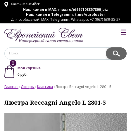
Ханты-Мансийск
Наш канал в MAX:
max.ru/id667108857800_biz
Наш канал в Telegramm:
t.me/euroluster
Для сообщений: MAX, Telegramm, Whatsapp: +7 (967) 639-35-27
☰
0
Моя корзина
0
руб.
Главная
Люстры
Классика
Люстра Reccagni Angelo L 2801-5
Люстра Reccagni Angelo L 2801-5