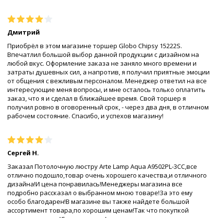
Дмитрий
Приобрёл в этом магазине торшер Globo Chipsy 15222S.
Впечатлил большой выбор данной продукции с дизайном на
любой вкус. Оформление заказа не заняло много времени и
затраты душевных сил, а напротив, я получил приятные эмоции
от общения с вежливым персоналом. Менеджер ответил на все
интересующие меня вопросы, и мне осталось только оплатить
заказ, что я и сделал в ближайшее время. Свой торшер я
получил ровно в оговоренный срок, - через два дня, в отличном
рабочем состояние. Спасибо, и успехов магазину!
Сергей Н.
Заказал Потолочную люстру Arte Lamp Aqua A9502PL-3CC,все
отлично подошло,товар очень хорошего качества,и отличного
дизайна!И цена понравилась!Менеджеры магазина все
подробно рассказал о выбранном мною товаре!За это ему
особо благодарен!В магазине вы также найдете большой
ассортимент товара,по хорошим ценам!Так что покупкой