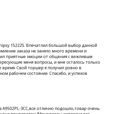
hipsy 15222S. Впечатлил большой выбор данной
рмление заказа не заняло много времени и
учил приятные эмоции от общения с вежливым
ересующие меня вопросы, и мне осталось только
е время. Свой торшер я получил ровно в
чном рабочем состояние. Спасибо, и успехов
a A9502PL-3CC,все отлично подошло,товар очень