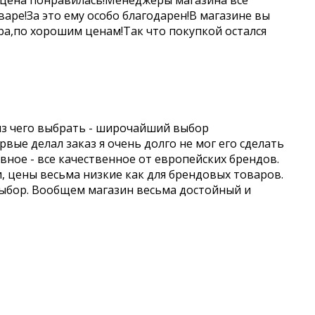
 цена понравилась!Менеджеры магазина все
аре!За это ему особо благодарен!В магазине вы
а,по хорошим ценам!Так что покупкой остался
из чего выбрать - широчайший выбор
вые делал заказ я очень долго не мог его сделать
авное - все качественное от европейских брендов.
и, цены весьма низкие как для брендовых товаров.
выбор. Вообщем магазин весьма достойный и