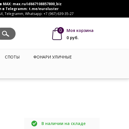
в MAX:
max.ru/id667108857800_biz
л в Telegramm:
t.me/euroluster
, Telegramm, Whatsapp: +7 (967) 639-35-27
0
Моя корзина
0
руб.
СПОТЫ
ФОНАРИ УЛИЧНЫЕ
В наличии на складе