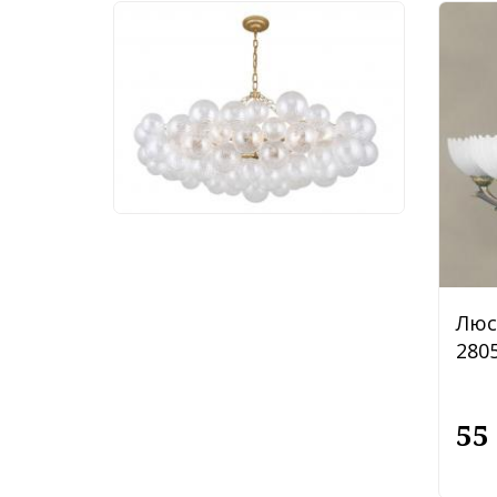
Люстра Favourite
Multibulla 4202-10P
113 760 руб.
Люс
2805
55