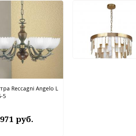
Люстра Favourite Shal
4199-10P
88 920 руб.
тра Reccagni Angelo L
-5
 971 руб.