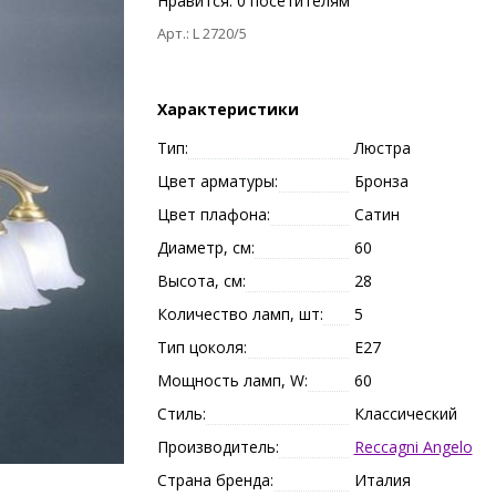
Нравится:
0
посетителям
Арт.: L 2720/5
Характеристики
Тип:
Люстра
Цвет арматуры:
Бронза
Цвет плафона:
Сатин
Диаметр, см:
60
Высота, см:
28
Количество ламп, шт:
5
Тип цоколя:
E27
Мощность ламп, W:
60
Стиль:
Классический
Производитель:
Reccagni Angelo
Страна бренда:
Италия