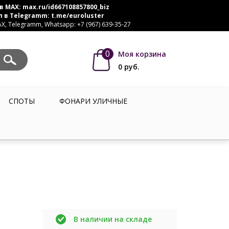
в MAX:
max.ru/id667108857800_biz
л в Telegramm:
t.me/euroluster
, Telegramm, Whatsapp: +7 (967) 639-35-27
0
Моя корзина
0
руб.
СПОТЫ
ФОНАРИ УЛИЧНЫЕ
В наличии на складе