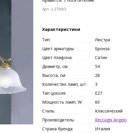
Нравится:
1
посетителям
Арт.: L 2720/3
Характеристики
Тип:
Люстра
Цвет арматуры:
Бронза
Цвет плафона:
Сатин
Диаметр, см:
54
Высота, см:
28
Количество ламп, шт:
3
Тип цоколя:
E27
Мощность ламп, W:
60
Стиль:
Классический
Производитель:
Reccagni Angelo
Страна бренда:
Италия