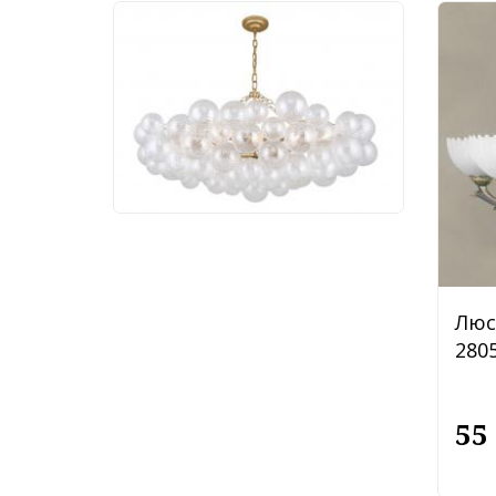
Люстра Favourite
Multibulla 4202-10P
113 760 руб.
Люс
2805
55