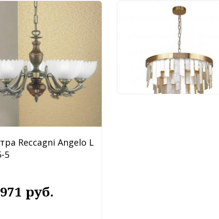
Люстра Favourite Shal
4199-10P
88 920 руб.
тра Reccagni Angelo L
-5
 971 руб.