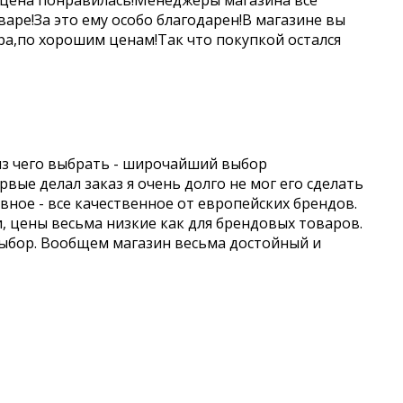
 цена понравилась!Менеджеры магазина все
аре!За это ему особо благодарен!В магазине вы
а,по хорошим ценам!Так что покупкой остался
из чего выбрать - широчайший выбор
вые делал заказ я очень долго не мог его сделать
авное - все качественное от европейских брендов.
и, цены весьма низкие как для брендовых товаров.
выбор. Вообщем магазин весьма достойный и