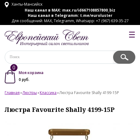
Ханты-Мансийск
Наш канал в MAX:
max.ru/id667108857800_biz
Наш канал в Telegramm:
t.me/euroluster
Для сообщений: MAX, Telegramm, Whatsapp: +7 (967) 639-35-27
☰
0
Моя корзина
0
руб.
Главная
Люстры
Классика
Люстра Favourite Shally 4199-15P
Люстра Favourite Shally 4199-15P