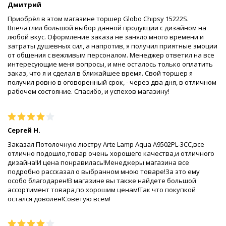
Дмитрий
Приобрёл в этом магазине торшер Globo Chipsy 15222S.
Впечатлил большой выбор данной продукции с дизайном на
любой вкус. Оформление заказа не заняло много времени и
затраты душевных сил, а напротив, я получил приятные эмоции
от общения с вежливым персоналом. Менеджер ответил на все
интересующие меня вопросы, и мне осталось только оплатить
заказ, что я и сделал в ближайшее время. Свой торшер я
получил ровно в оговоренный срок, - через два дня, в отличном
рабочем состояние. Спасибо, и успехов магазину!
Сергей Н.
Заказал Потолочную люстру Arte Lamp Aqua A9502PL-3CC,все
отлично подошло,товар очень хорошего качества,и отличного
дизайна!И цена понравилась!Менеджеры магазина все
подробно рассказал о выбранном мною товаре!За это ему
особо благодарен!В магазине вы также найдете большой
ассортимент товара,по хорошим ценам!Так что покупкой
остался доволен!Советую всем!