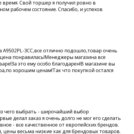
е время. Свой торшер я получил ровно в
чном рабочем состояние. Спасибо, и успехов
a A9502PL-3CC,все отлично подошло,товар очень
 цена понравилась!Менеджеры магазина все
аре!За это ему особо благодарен!В магазине вы
а,по хорошим ценам!Так что покупкой остался
из чего выбрать - широчайший выбор
вые делал заказ я очень долго не мог его сделать
авное - все качественное от европейских брендов.
и, цены весьма низкие как для брендовых товаров.