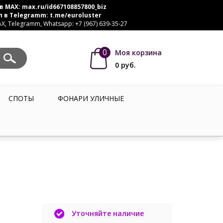
в MAX:
max.ru/id667108857800_biz
л в Telegramm:
t.me/euroluster
, Telegramm, Whatsapp: +7 (967) 639-35-27
0
Моя корзина
0
руб.
СПОТЫ
ФОНАРИ УЛИЧНЫЕ
Уточняйте наличие