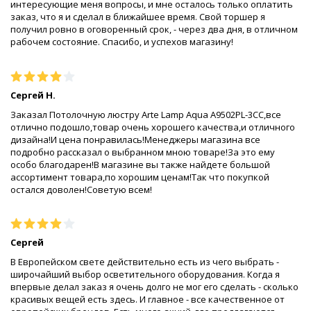
интересующие меня вопросы, и мне осталось только оплатить
заказ, что я и сделал в ближайшее время. Свой торшер я
получил ровно в оговоренный срок, - через два дня, в отличном
рабочем состояние. Спасибо, и успехов магазину!
Сергей Н.
Заказал Потолочную люстру Arte Lamp Aqua A9502PL-3CC,все
отлично подошло,товар очень хорошего качества,и отличного
дизайна!И цена понравилась!Менеджеры магазина все
подробно рассказал о выбранном мною товаре!За это ему
особо благодарен!В магазине вы также найдете большой
ассортимент товара,по хорошим ценам!Так что покупкой
остался доволен!Советую всем!
Сергей
В Европейском свете действительно есть из чего выбрать -
широчайший выбор осветительного оборудования. Когда я
впервые делал заказ я очень долго не мог его сделать - сколько
красивых вещей есть здесь. И главное - все качественное от