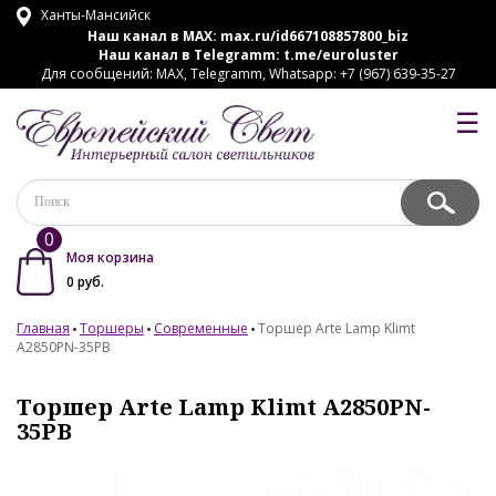
Ханты-Мансийск
Наш канал в MAX:
max.ru/id667108857800_biz
Наш канал в Telegramm:
t.me/euroluster
Для сообщений: MAX, Telegramm, Whatsapp: +7 (967) 639-35-27
☰
0
Моя корзина
0
руб.
Главная
Торшеры
Современные
Торшер Arte Lamp Klimt
A2850PN-35PB
Торшер Arte Lamp Klimt A2850PN-
35PB