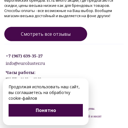
европейских брендов. Есть много акций, где предлагаются
скидки, цены весьма низкие как для брендовых товаров.
Способы оплаты - все возможные на Ваш выбор. Вообщем
магазин весьма достойный и выделяется на фоне других!
Смотреть все отзывы
+7 (967) 639-35-27
info@euroluster.ru
Часы работы:
ПН-ПТ: с 11:00 до 19:00
СБ: с 12:30 до 17:30
Продолжая использовать наш сайт,
ВС: ВЫХОДНОЙ
вы соглашаетесь на обработку
Предварительная запись.
cookie-файлов
© 2012-2026 hanty-mansiysk.euroluster.ru. Все права защищены.
Понятно
Цены, указанные на сайте, не являются публичной офертой и носят
рекомендательный характер (ст. 435 ГК РФ).